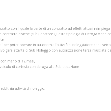
tratto con il quale la parte di un contratto ad effetti attuali reimpieg
ontratto diviene (sub) locatore.Questa tipologia di Deroga viene conces
nte:
 per poter operare in autonomia l’attività di noleggiatore con i veicoli 
 svolgere attività di Sub Noleggio con autorizzazione terza rilasciata d
he con meno di 12 mesi,
 veicolo di cortesia con deroga alla Sub Locazione
dditizia attività di noleggio.