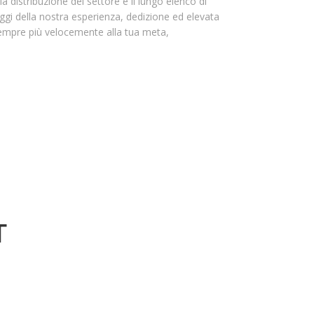
a distribuzione del settore e il lungo elenco di
taggi della nostra esperienza, dedizione ed elevata
à sempre più velocemente alla tua meta,
T