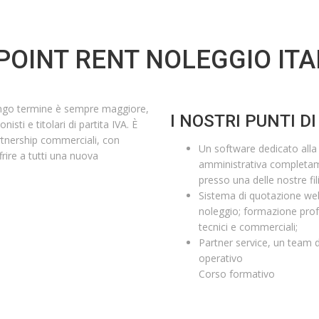
POINT RENT NOLEGGIO ITA
 lungo termine è sempre maggiore,
I NOSTRI PUNTI DI
isti e titolari di partita IVA. È
artnership commerciali, con
Un software dedicato alla 
ffrire a tutti una nuova
amministrativa completame
presso una delle nostre fi
Sistema di quotazione web 
noleggio; formazione profe
tecnici e commerciali;
Partner service, un team d
operativo
Corso formativo
APRI LA TUA AGENZIA SUB 