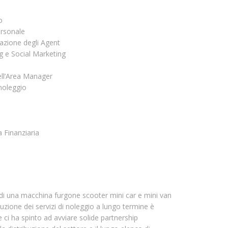
e
o
ersonale
azione degli Agent
 e Social Marketing
ell’Area Manager
 noleggio
a Finanziaria
 di una macchina furgone scooter mini car e mini van
buzione dei servizi di noleggio a lungo termine è
e ci ha spinto ad avviare solide partnership