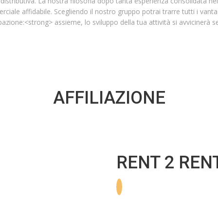
 distributiva. La nostra filosofia dopo tanta esperienza consolidata nell
ciale affidabile. Scegliendo il nostro gruppo potrai trarre tutti i van
cupazione:<strong> assieme, lo sviluppo della tua attività si avviciner
AFFILIAZIONE
RENT 2 REN