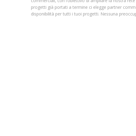
commerciali, con l’obiettivo di ampliare la nostra rete
progetti già portati a termine ci elegge partner commer
disponibilità per tutti i tuoi progetti. Nessuna preoc
APRI LA TUA AGENZIA DI SUB NOLEGGIO