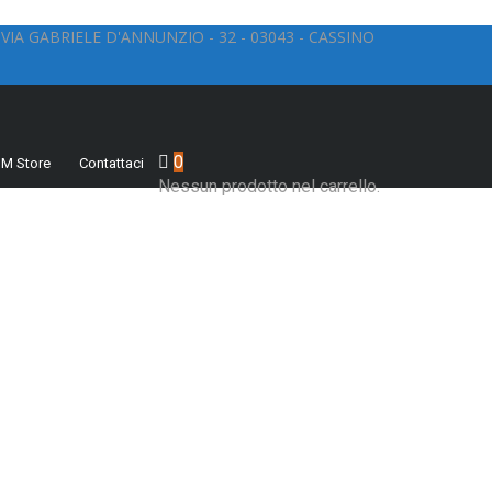
VIA GABRIELE D'ANNUNZIO - 32 - 03043 - CASSINO
0
 M Store
Contattaci
Nessun prodotto nel carrello.