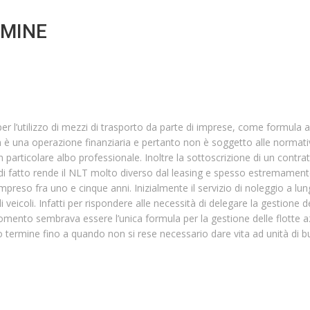
RMINE
er l’utilizzo di mezzi di trasporto da parte di imprese, come formula alt
 è una operazione finanziaria e pertanto non è soggetto alle normativ
articolare albo professionale. Inoltre la sottoscrizione di un contr
he di fatto rende il NLT molto diverso dal leasing e spesso estremamente
ompreso fra uno e cinque anni. Inizialmente il servizio di noleggio a lu
 veicoli. Infatti per rispondere alle necessità di delegare la gestione dell
mento sembrava essere l’unica formula per la gestione delle flotte azi
o termine fino a quando non si rese necessario dare vita ad unità di bu