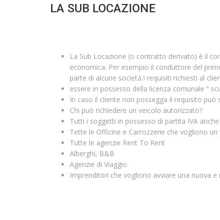
LA SUB LOCAZIONE
APRI LA TUA AGENZIA DI SUB NOLEGGIO
La Sub Locazione (o contratto derivato) è il con
economica. Per esempio il conduttore del primo c
parte di alcune società.I requisiti richiesti al clie
essere in possesso della licenza comunale “ scia”
In caso il cliente non possegga il requisito può
Chi può richiedere un veicolo autorizzato?
Tutti i soggetti in possesso di partita IVA anc
Tette le Officine e Carrozzerie che vogliono un
Tutte le agenzie Rent To Rent
Alberghi, B&B
Agenzie di Viaggio
Imprenditori che vogliono avviare una nuova e re