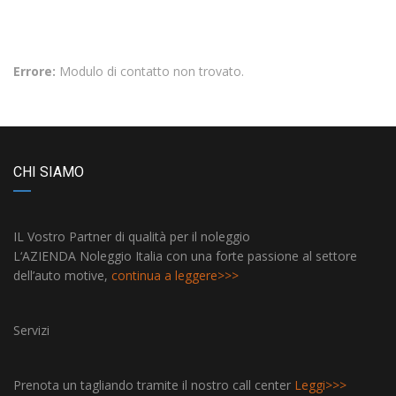
ACCESSO ESCLUSIVO DI CONOSCERE LE NOSTRE
OFFERTE!
Errore:
Modulo di contatto non trovato.
CHI SIAMO
IL Vostro Partner di qualità per il noleggio
L‘AZIENDA Noleggio Italia con una forte passione al settore
dell’auto motive,
continua a leggere>>>
Servizi
Prenota un tagliando tramite il nostro call center
Leggi>>>